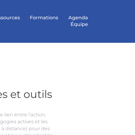
ssources
Formations
Agenda
Équipe
 et outils
e lien entre l’action,
gogies actives et les
 à distance) pour des