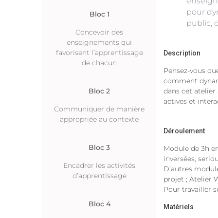
enseign
pour dy
Bloc 1
public, 
Concevoir des
enseignements qui
favorisent l’apprentissage
Description
de chacun
Pensez-vous que
comment dynamis
Bloc 2
dans cet atelier
actives et inte
Communiquer de manière
appropriée au contexte
Déroulement
Bloc 3
Module de 3h en 
inversées, serio
Encadrer les activités
D’autres module
d’apprentissage
projet ; Atelie
Pour travailler
Bloc 4
Matériels