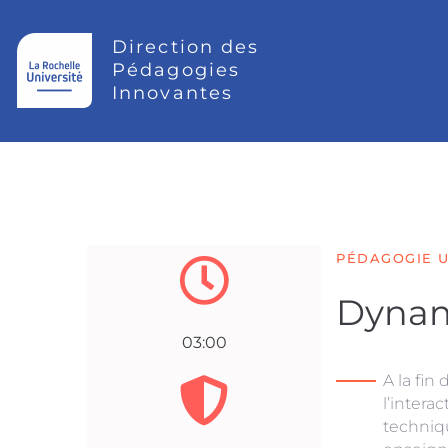
Direction des
Pédagogies
Innovantes
PÉDAGOGIE U
Dynami
03:00
A la fin 
l’intera
techniqu