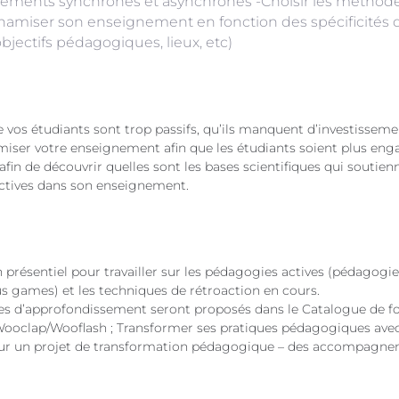
ements synchrones et asynchrones -Choisir les méthodes 
namiser son enseignement en fonction des spécificités d
objectifs pédagogiques, lieux, etc)
 vos étudiants sont trop passifs, qu’ils manquent d’investissem
er votre enseignement afin que les étudiants soient plus engagé
 afin de découvrir quelles sont les bases scientifiques qui souti
ractives dans son enseignement.
présentiel pour travailler sur les pédagogies actives (pédagogie
us games) et les techniques de rétroaction en cours.
s d’approfondissement seront proposés dans le Catalogue de fo
r Wooclap/Wooflash ; Transformer ses pratiques pédagogiques ave
 sur un projet de transformation pédagogique – des accompagne