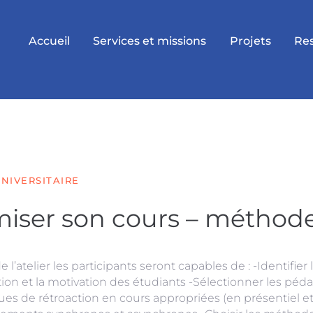
Accueil
Services et missions
Projets
Re
NIVERSITAIRE
ser son cours – méthodes
de l’atelier les participants seront capables de : -Identifier l
ction et la motivation des étudiants -Sélectionner les péda
es de rétroaction en cours appropriées (en présentiel et