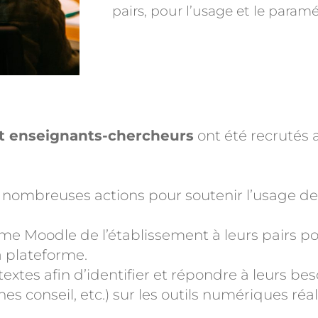
pairs, pour l’usage et le param
et enseignants-chercheurs
ont été recrutés a
e nombreuses actions pour soutenir l’usage d
orme Moodle de l’établissement à leurs pairs p
a plateforme.
extes afin d’identifier et répondre à leurs bes
s conseil, etc.) sur les outils numériques réal