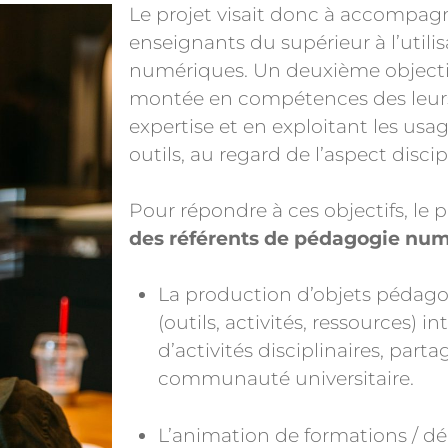
Le projet visait donc à accompagn
enseignants du supérieur à l’utilis
numériques. Un deuxième objectif é
montée en compétences des leurs 
expertise et en exploitant les us
outils, au regard de l’aspect disci
Pour répondre à ces objectifs, le p
des référents de pédagogie nu
La production d’objets pédag
(outils, activités, ressources) 
d’activités disciplinaires, part
communauté universitaire.
L’animation de formations / d