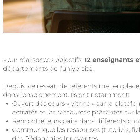
Pour réaliser ces objectifs,
12 enseignants 
départements de l’université.
Depuis, ce réseau de référents met en plac
dans l’enseignement. Ils ont notamment:
Ouvert des cours « vitrine » sur la platef
activités et les ressources présentes sur l
Rencontré leurs pairs dans différents cont
Communiqué les ressources (tutoriels, fiche
des Pédagogies Innovantes.