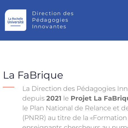
Direction des
Pédagogies
Innovantes
La FaBrique
La Direction des Pédagogies In
depuis
2021
le
Projet La FaBri
le Plan National de Relance et d
(PNRR) au titre de la «Formation
enseignants chercheurs au numé