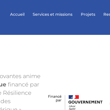
Accueil
Services et missions
Projets
Re
novantes anime
que
financé par
e Résilience
 des
rique ».