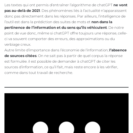
Les textes qui ont permis d’entraîner l’algorithme de chatGPT
ne vont
pas au-delà de 2021
. Des phénomènes liés à l’actualité n’apparaissent
donc pas directement dans les réponses. Par ailleurs, l’intelligence de
l’outil est dans la prédiction des suites de mots et
non dans la
pertinence de l’information et du sens qu’ils véhiculent
. De notre
point de vue donc, même si chatGPT offre toujours une réponse, celle-
ci va souvent comporter des erreurs, des approximations ou du
verbiage creux.
Autre limite d’importance dans l’économie de l’information;
l’absence
de sources citées
. On ne sait pas à partir de quel corpus la réponse
est formulée. il est possible de demander à chatGPT de citer les
sources d’information, ce qu’il fait, mais reste encore à les vérifier,
comme dans tout travail de recherche.