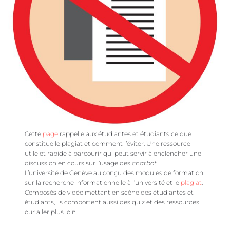
Cette
page
rappelle aux étudiantes et étudiants ce que
constitue le plagiat et comment l’éviter. Une ressource
utile et rapide à parcourir qui peut servir à enclencher une
discussion en cours sur l’usage des
chatbot
.
L’université de Genève au conçu des modules de formation
sur la recherche informationnelle à l’université et le
plagiat
.
Composés de vidéo mettant en scène des étudiantes et
étudiants, ils comportent aussi des quiz et des ressources
our aller plus loin.