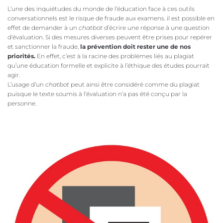
L’une des inquiétudes du monde de l’éducation face à ces outils
conversationnels est le risque de fraude aux examens. il est possible en
effet de demander à un
chatbot
d’écrire une réponse à une question
d’évaluation. Si des mesures diverses peuvent être prises pour repérer
et sanctionner la fraude,
la prévention doit rester une de nos
priorités.
En effet, c’est à la racine des problèmes liés au plagiat
qu’une éducation formelle et explicite à l’éthique des études pourrait
agir.
L’usage d’un
chatbot
peut ainsi être considéré comme du plagiat
puisque le texte soumis à l’évaluation n’a pas été conçu par la
personne.