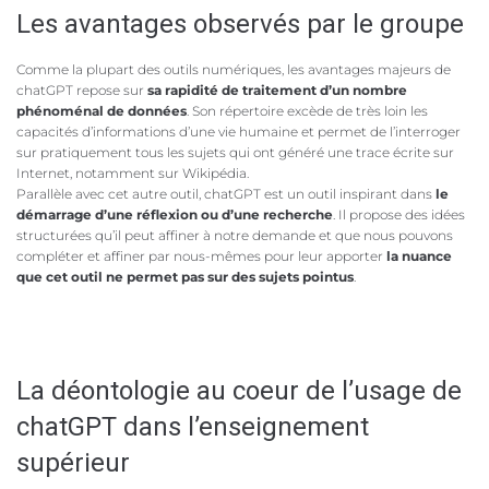
Les avantages observés par le groupe
Comme la plupart des outils numériques, les avantages majeurs de
chatGPT repose sur
sa rapidité de traitement d’un nombre
phénoménal de données
. Son répertoire excède de très loin les
capacités d’informations d’une vie humaine et permet de l’interroger
sur pratiquement tous les sujets qui ont généré une trace écrite sur
Internet, notamment sur Wikipédia.
Parallèle avec cet autre outil, chatGPT est un outil inspirant dans
le
démarrage d’une réflexion ou d’une recherche
. Il propose des idées
structurées qu’il peut affiner à notre demande et que nous pouvons
compléter et affiner par nous-mêmes pour leur apporter
la nuance
que cet outil ne permet pas sur des sujets pointus
.
La déontologie au coeur de l’usage de
chatGPT dans l’enseignement
supérieur