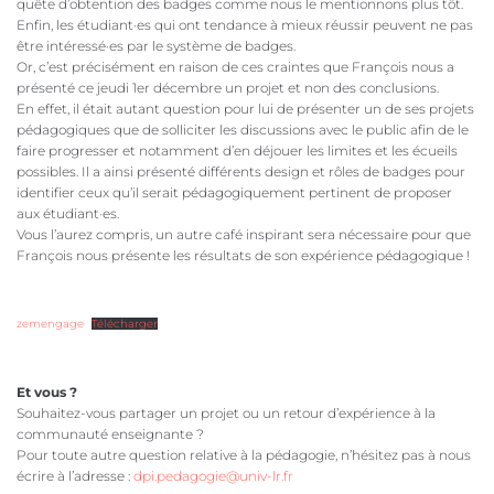
quête d’obtention des badges comme nous le mentionnons plus tôt.
Enfin, les étudiant·es qui ont tendance à mieux réussir peuvent ne pas
être intéressé·es par le système de badges.
Or, c’est précisément en raison de ces craintes que François nous a
présenté ce jeudi 1er décembre un projet et non des conclusions.
En effet, il était autant question pour lui de présenter un de ses projets
pédagogiques que de solliciter les discussions avec le public afin de le
faire progresser et notamment d’en déjouer les limites et les écueils
possibles. Il a ainsi présenté différents design et rôles de badges pour
identifier ceux qu’il serait pédagogiquement pertinent de proposer
aux étudiant·es.
Vous l’aurez compris, un autre café inspirant sera nécessaire pour que
François nous présente les résultats de son expérience pédagogique !
zemengage
Télécharger
Et vous ?
Souhaitez-vous partager un projet ou un retour d’expérience à la
communauté enseignante ?
Pour toute autre question relative à la pédagogie, n’hésitez pas à nous
écrire à l’adresse :
dpi.pedagogie@univ-lr.fr