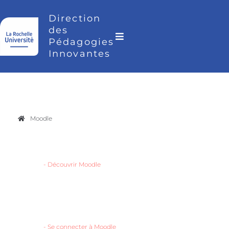
Direction
des
Pédagogies
Innovantes
Moodle
-
Découvrir Moodle
-
Se connecter à Moodle