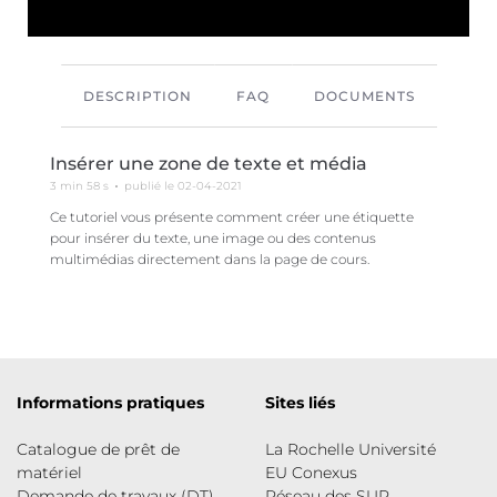
DESCRIPTION
FAQ
DOCUMENTS
Insérer une zone de texte et média
3 min 58 s
publié le 02-04-2021
Ce tutoriel vous présente comment créer une étiquette
pour insérer du texte, une image ou des contenus
multimédias directement dans la page de cours.
Informations pratiques
Sites liés
Catalogue de prêt de
La Rochelle Université
matériel
EU Conexus
Demande de travaux (DT)
Réseau des SUP