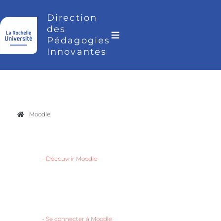
Direction
des
Pédagogies
Innovantes
Moodle
-
Découvrir Moodle
-
Se connecter à Moodle