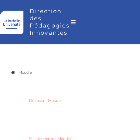
Direction
des
Pédagogies
Innovantes
Moodle
-
Découvrir Moodle
-
Se connecter à Moodle