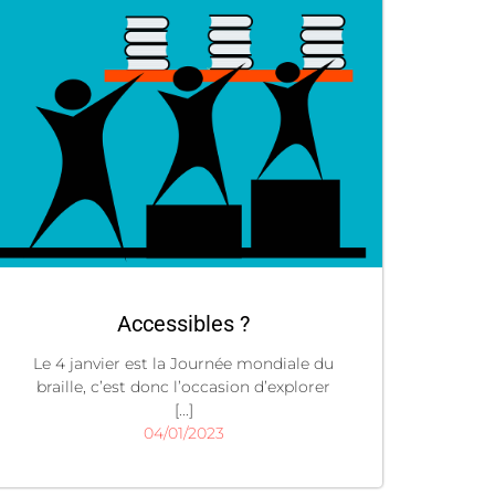
Accessibles ?
Le 4 janvier est la Journée mondiale du
braille, c’est donc l’occasion d’explorer
[...]
04/01/2023