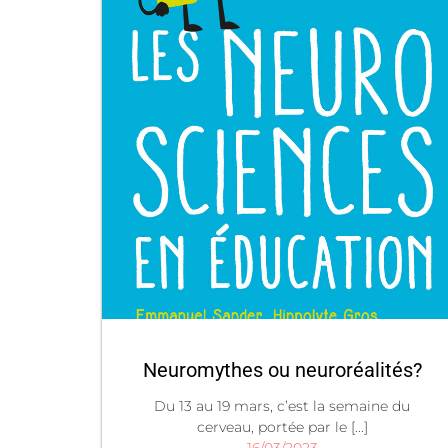
Neuromythes ou neuroréalités?
Du 13 au 19 mars, c’est la semaine du
cerveau, portée par le [...]