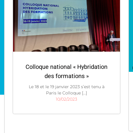
Colloque national « Hybridation
des formations »
Le 18 et le 19 janvier 2023 s’est tenu à
Paris le Colloque [...]
10/02/2023